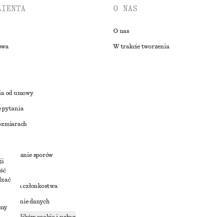
LIENTA
O NAS
O nas
owa
W trakcie tworzenia
ia od umowy
 pytania
ozmiarach
a
zstrzyganie sporów
ii
ść
dzać
nowienia członkostwa
ostępnianie danych
imy