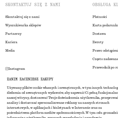
SKONTAKTUJ SIĘ Z NAMI
OBSŁUGA K
Skontaktuj się z nami
Płatności
Wyszukiwarka sklepów
Karta podarunk
Partnerzy
Dostawa
Kariera
Zwroty
Media
Prawo odstąpien
Często zadawane
Przewodnik po r
Instagram
Zniżka studenck
Pinterest
ZANIM ZACZNIESZ ZAKUPY
Alternatywne ro
Facebook
Używamy plików cookie własnych i zewnętrznych, w tym innych technolog
śledzenia od zewnętrznych wydawców, aby zapewnić Ci pełną funkcjonalno
Regulamin
Youtube
naszej witryny, dostosować Twoje doświadczenia użytkownika, przeprowa
Warunki i posta
analizy i dostarczać spersonalizowane reklamy na naszych stronach
TikTok
internetowych, w aplikacjach i biuletynach w Internecie oraz za
Pliki cookie i ud
pośrednictwem platform mediów społecznościowych. W tym celu gromadz
informacje o użytkowniku, wzorcach przeglądania i urządzeniu.