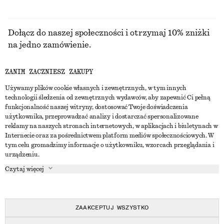
Dołącz do naszej społeczności i otrzymaj 10% zniżki
na jedno zamówienie.
ZANIM ZACZNIESZ ZAKUPY
CREATE ACCOUNT
Używamy plików cookie własnych i zewnętrznych, w tym innych
technologii śledzenia od zewnętrznych wydawców, aby zapewnić Ci pełną
funkcjonalność naszej witryny, dostosować Twoje doświadczenia
SKONTAKTUJ SIĘ Z NAMI
użytkownika, przeprowadzać analizy i dostarczać spersonalizowane
reklamy na naszych stronach internetowych, w aplikacjach i biuletynach w
Skontaktuj się z nami
Instagram
Internecie oraz za pośrednictwem platform mediów społecznościowych. W
OBSŁUGA KLIENTA
tym celu gromadzimy informacje o użytkowniku, wzorcach przeglądania i
Wyszukiwarka sklepów
Pinterest
urządzeniu.
Płatności
O NAS
Partnerzy
Facebook
Czytaj więcej
Karta podarunkowa
O nas
Kariera
Youtube
Dostawa
W trakcie tworzenia
Media
TikTok
Zwroty
ZAAKCEPTUJ WSZYSTKO
Prawo odstąpienia od umowy