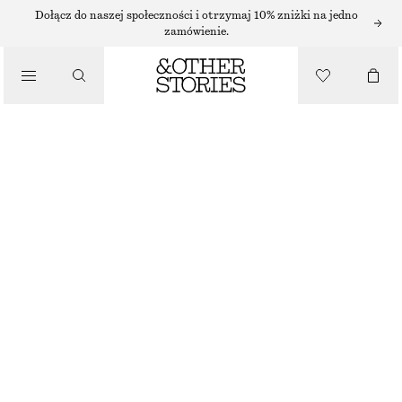
SUKIENKI MINI
Dołącz do naszej społeczności i otrzymaj 10% zniżki na jedno
zamówienie.
/
SUKIENKI
MARSZCZONA SUKIENKA MINI Z BAWEŁNIANEJ POPELINY
350 ZŁ
/
UBRANIA
CZERWONY
32
34
36
38
40
42
44
Przewodnik po rozmiarach
ROZMIAR