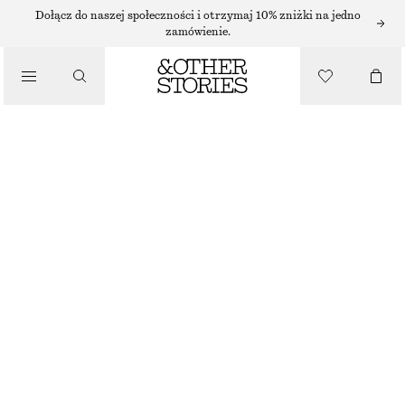
SUKIENKI MINI
Dołącz do naszej społeczności i otrzymaj 10% zniżki na jedno
zamówienie.
/
SUKIENKI
SUKIENKA BEZ RĘKAWÓW
90 ZŁ
/
NAJNIŻSZA CENA W CIĄGU OSTATNICH 30 DNI PRZED OBNIŻKĄ:
130 ZŁ
UBRANIA
CENA REGULARNA:
250 ZŁ
OSTATNIA SZANSA
ZIELONY
XS
S
M
L