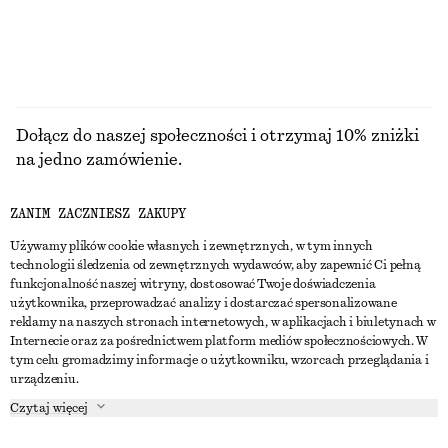
PRZEGLĄDAJ WSZYSTKIE PRODUKTY Z KATEGORII
SUKIENKI
Dołącz do naszej społeczności i otrzymaj 10% zniżki
na jedno zamówienie.
ZANIM ZACZNIESZ ZAKUPY
CREATE ACCOUNT
Używamy plików cookie własnych i zewnętrznych, w tym innych
technologii śledzenia od zewnętrznych wydawców, aby zapewnić Ci pełną
funkcjonalność naszej witryny, dostosować Twoje doświadczenia
SKONTAKTUJ SIĘ Z NAMI
użytkownika, przeprowadzać analizy i dostarczać spersonalizowane
reklamy na naszych stronach internetowych, w aplikacjach i biuletynach w
Skontaktuj się z nami
Instagram
Internecie oraz za pośrednictwem platform mediów społecznościowych. W
OBSŁUGA KLIENTA
tym celu gromadzimy informacje o użytkowniku, wzorcach przeglądania i
Wyszukiwarka sklepów
Pinterest
urządzeniu.
Płatności
O NAS
Partnerzy
Facebook
Czytaj więcej
Karta podarunkowa
O nas
Kariera
Youtube