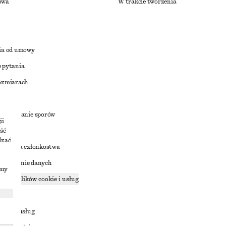
owa
W trakcie tworzenia
ia od umowy
 pytania
ozmiarach
a
zstrzyganie sporów
ii
ść
dzać
nowienia członkostwa
ostępnianie danych
imy
zące plików cookie i usług
ności
ania z usług