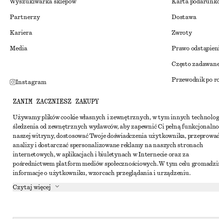
Wyszukiwarka sklepów
Karta podarunk
Partnerzy
Dostawa
Kariera
Zwroty
Media
Prawo odstąpien
Często zadawane
Przewodnik po r
Instagram
Zniżka studenck
Pinterest
ZANIM ZACZNIESZ ZAKUPY
Alternatywne ro
Facebook
Używamy plików cookie własnych i zewnętrznych, w tym innych technolog
śledzenia od zewnętrznych wydawców, aby zapewnić Ci pełną funkcjonalno
Regulamin
Youtube
naszej witryny, dostosować Twoje doświadczenia użytkownika, przeprowa
Warunki i posta
analizy i dostarczać spersonalizowane reklamy na naszych stronach
TikTok
internetowych, w aplikacjach i biuletynach w Internecie oraz za
Pliki cookie i ud
pośrednictwem platform mediów społecznościowych. W tym celu gromadz
informacje o użytkowniku, wzorcach przeglądania i urządzeniu.
Ustawienia dotyc
Czytaj więcej
Polityka prywat
Warunki korzyst