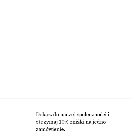
Krótki trencz
650 zł
PRZED OBNIŻKĄ:
Nowość
Dołącz do naszej społeczności i
otrzymaj 10% zniżki na jedno
zamówienie.