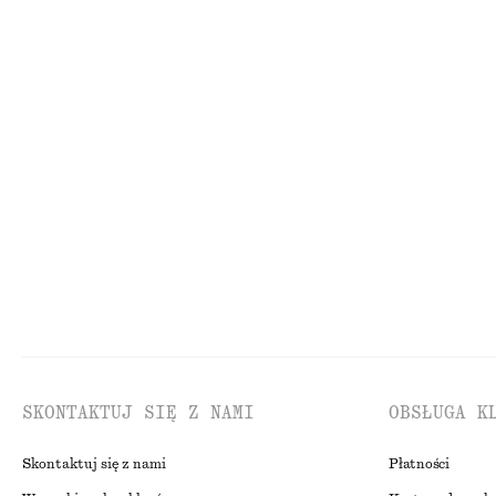
OBNIŻKĄ:
170 ZŁ
CENA REGULARNA:
290 ZŁ
Ostatnia szansa
Dwurzędowy trencz oversize
Praktyczna kurt
790 zł
650 zł
100% bawełna
100% bawełna
SKONTAKTUJ SIĘ Z NAMI
OBSŁUGA K
Skontaktuj się z nami
Płatności