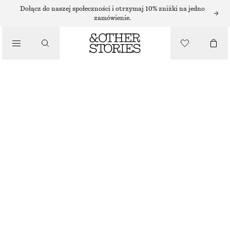
KOLCZYKI
Dołącz do naszej społeczności i otrzymaj 10% zniżki na jedno
zamówienie.
/
BIŻUTERIA
TRÓJKĄTNE KOLCZYKI Z KRYSZTAŁKAMI
/
170 ZŁ
AKCESORIA
NAJNIŻSZA CENA W CIĄGU OSTATNICH 30 DNI PRZED OBNIŻKĄ:
170 ZŁ
CENA REGULARNA:
270 ZŁ
BRAK W MAGAZYNIE
ZŁOTY
ONESIZE