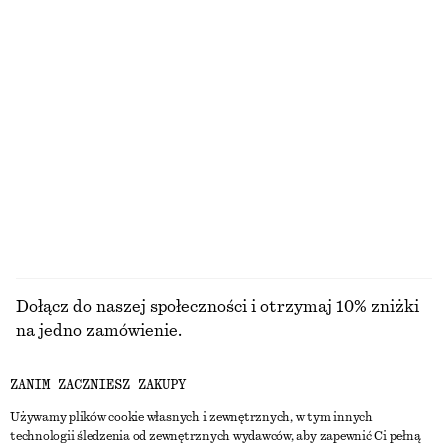
Okulary przeciwsłoneczne z owalną oprawką
Sandały na słupku
150 zł
450 zł
+
1
+
2
Satynowa sukienka midi bez rękawów
Kopertowy kardigan z wełny merynosów
450 zł
290 zł
Nowość
+
7
100% wełna merino
PRZEGLĄDAJ WSZYSTKIE PRODUKTY Z KATEGORII
BIŻUTERIA
Dołącz do naszej społeczności i otrzymaj 10% zniżki
na jedno zamówienie.
ZANIM ZACZNIESZ ZAKUPY
CREATE ACCOUNT
Używamy plików cookie własnych i zewnętrznych, w tym innych
technologii śledzenia od zewnętrznych wydawców, aby zapewnić Ci pełną