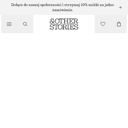
ZAWIESZKI DO TOREBEK I BRELOCZKI DO KLUCZY
Dołącz do naszej społeczności i otrzymaj 10% zniżki na jedno
zamówienie.
PRZYWIESZKA DO TOREBKI W KSZTAŁCIE TULIPANA
110 ZŁ
/
AKCESORIA
ZIELONY/CZERWONY
ONESIZE
ROZMIAR