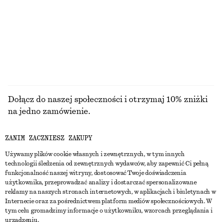
Nowość
100% bawełna
100% bawełna
PRZEGLĄDAJ WSZYSTKIE PRODUKTY Z KATEGORII
ZAWIESZKI DO TOREBEK I BRELOCZKI DO KLUCZY
Dołącz do naszej społeczności i otrzymaj 10% zniżki
na jedno zamówienie.
ZANIM ZACZNIESZ ZAKUPY
CREATE ACCOUNT
Używamy plików cookie własnych i zewnętrznych, w tym innych
technologii śledzenia od zewnętrznych wydawców, aby zapewnić Ci pełną
funkcjonalność naszej witryny, dostosować Twoje doświadczenia
SKONTAKTUJ SIĘ Z NAMI
użytkownika, przeprowadzać analizy i dostarczać spersonalizowane
reklamy na naszych stronach internetowych, w aplikacjach i biuletynach w
Skontaktuj się z nami
Instagram
Internecie oraz za pośrednictwem platform mediów społecznościowych. W
OBSŁUGA KLIENTA
tym celu gromadzimy informacje o użytkowniku, wzorcach przeglądania i
Wyszukiwarka sklepów
Pinterest
urządzeniu.