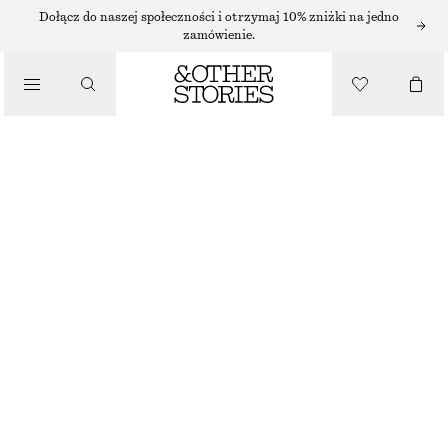
/
Dołącz do naszej społeczności i otrzymaj 10% zniżki na jedno
zamówienie.
BIKINI
/
KOSTIUMY KĄPIELOWE
TEKSTUROWANY TOP BIKINI BANDEAU
125 ZŁ
/
RÓŻOWY
UBRANIA
34
36
38
40
42
44
Przewodnik po rozmiarach
ROZMIAR