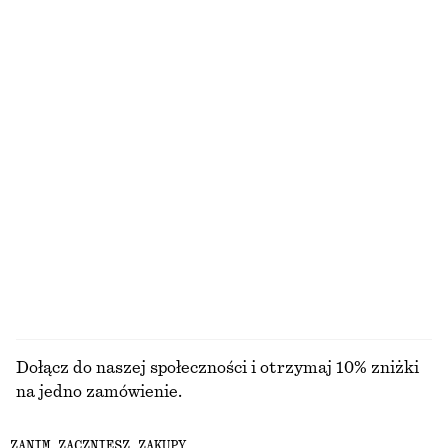
Nowość
+
5
+
4
Satynowe spodnie
Spódnica do kolan
390 zł
290 zł
Nowość
Nowość
+
1
Dopasowana sukienka midi z rozszerzanym dołem
Bawełniany T-shirt z okrągłym dekoltem
450 zł
110 zł
Nowość
100% bawełna organiczna
+
12
PRZEGLĄDAJ WSZYSTKIE PRODUKTY Z KATEGORII
KOSTIUMY KĄPIELOWE
Dołącz do naszej społeczności i otrzymaj 10% zniżki
na jedno zamówienie.
ZANIM ZACZNIESZ ZAKUPY