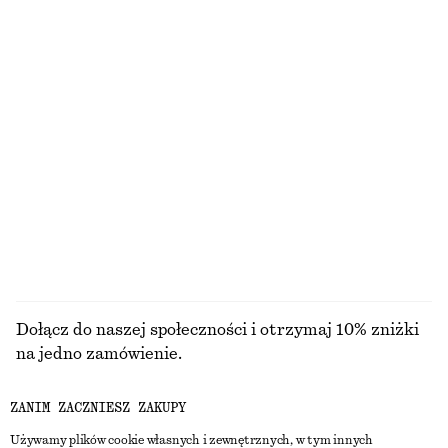
Kapelusz bucket hat z rafii
Marszczony top z lejącym dekoltem
170 zł
250 zł
Jedwabna apaszka z nadrukiem
Sukienka midi z wiązaniem
250 zł
390 zł
100% jedwab
Dostępne wyłącznie online
PRZEGLĄDAJ WSZYSTKIE PRODUKTY Z KATEGORII
KOSTIUMY KĄPIELOWE
Dołącz do naszej społeczności i otrzymaj 10% zniżki
na jedno zamówienie.
ZANIM ZACZNIESZ ZAKUPY
CREATE ACCOUNT
Używamy plików cookie własnych i zewnętrznych, w tym innych