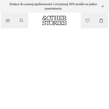
/
Dołącz do naszej społeczności i otrzymaj 10% zniżki na jedno
zamówienie.
BIKINI
/
KOSTIUMY KĄPIELOWE
TRÓJKĄTNA GÓR OD BIKINI
130 ZŁ
/
NIEBIESKI
UBRANIA
32
34
36
38
40
42
44
Przewodnik po rozmiarach
ROZMIAR