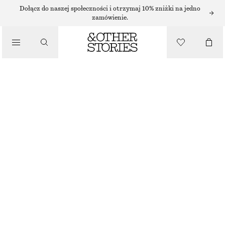
Dołącz do naszej społeczności i otrzymaj 10% zniżki na jedno
KOZAKI
zamówienie.
/
KOZAKI
KOZAKI NA KOTURNIE
/
980 ZŁ
BUTY
NAJNIŻSZA CENA W CIĄGU OSTATNICH 30 DNI PRZED OBNIŻKĄ:
980 ZŁ
CENA REGULARNA:
1590 ZŁ
BRAK W MAGAZYNIE
CZARNY
36
37
38
39
40
41