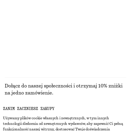
+
8
+
12
Krótka marynarka oversize
Satynowa sukienka midi bez rękawów
450 zł
450 zł
Nowość
NAJNIŻSZA CENA W CIĄGU OSTATNICH 30
DNI PRZED OBNIŻKĄ:
+
8
450 ZŁ
CENA REGULARNA:
790 ZŁ
Ostatnia szansa
PRZEGLĄDAJ WSZYSTKIE PRODUKTY Z KATEGORII
KOZAKI
Dołącz do naszej społeczności i otrzymaj 10% zniżki
na jedno zamówienie.
ZANIM ZACZNIESZ ZAKUPY
CREATE ACCOUNT
Używamy plików cookie własnych i zewnętrznych, w tym innych
technologii śledzenia od zewnętrznych wydawców, aby zapewnić Ci pełną
funkcjonalność naszej witryny, dostosować Twoje doświadczenia