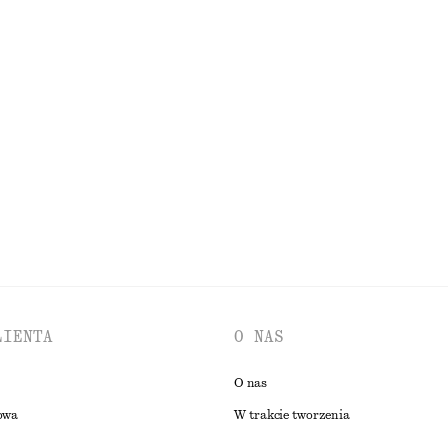
Ostatnia szansa
z rękawów z falbanką
Marszczony top z dekoltem w łódkę
90 zł
IĄGU OSTATNICH 30 DNI PRZED OBNIŻKĄ:
NAJNIŻSZA CENA W CIĄGU OSTATNICH 30 DNI 
90 ZŁ
0 ZŁ
CENA REGULARNA:
250 ZŁ
Ostatnia szansa
PRZEGLĄDAJ WSZYSTKIE PRODUKTY Z KATEGORII KOZAKI
LIENTA
O NAS
O nas
owa
W trakcie tworzenia