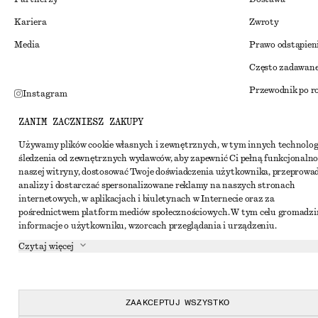
Kariera
Zwroty
Media
Prawo odstąpien
Często zadawane
Przewodnik po r
Instagram
Zniżka studenck
Pinterest
ZANIM ZACZNIESZ ZAKUPY
Alternatywne ro
Facebook
Używamy plików cookie własnych i zewnętrznych, w tym innych technolog
śledzenia od zewnętrznych wydawców, aby zapewnić Ci pełną funkcjonalno
Regulamin
Youtube
naszej witryny, dostosować Twoje doświadczenia użytkownika, przeprowa
Warunki i posta
analizy i dostarczać spersonalizowane reklamy na naszych stronach
TikTok
internetowych, w aplikacjach i biuletynach w Internecie oraz za
Pliki cookie i ud
pośrednictwem platform mediów społecznościowych. W tym celu gromadz
informacje o użytkowniku, wzorcach przeglądania i urządzeniu.
Ustawienia dotyc
Czytaj więcej
Polityka prywat
Warunki korzyst
Oświadczenie o d
ZAAKCEPTUJ WSZYSTKO