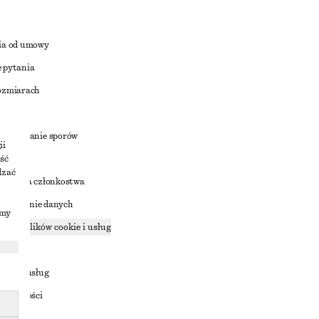
ia od umowy
 pytania
ozmiarach
a
zstrzyganie sporów
ii
ść
dzać
nowienia członkostwa
ostępnianie danych
imy
zące plików cookie i usług
ności
ania z usług
ostępności