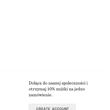
Ostatnia szansa
Dopasowana zapinana kurtka z denimu
150 zł
PRZED OBNIŻKĄ:
NAJNIŻSZA CENA W CIĄGU OSTATNICH 30 DNI PRZED OBNIŻKĄ:
150 ZŁ
CENA REGULARNA:
450 ZŁ
Ostatnia szansa
Dołącz do naszej społeczności i
otrzymaj 10% zniżki na jedno
zamówienie.
CREATE ACCOUNT