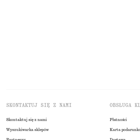
Ostatnia szansa
Ostatnia szansa
Top z drapowanym golfem
Jedwabny top be
250 zł
170 zł
NAJNIŻSZA CENA W C
170 ZŁ
CENA REGULARNA:
45
Ostatnia szansa
SKONTAKTUJ SIĘ Z NAMI
OBSŁUGA K
Skontaktuj się z nami
Płatności
Wyszukiwarka sklepów
Karta podarunk
Partnerzy
Dostawa