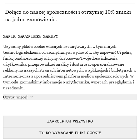
Dołącz do naszej społeczności i otrzymaj 10% zniżki
na jedno zamówienie.
ZANIM ZACZNIESZ ZAKUPY
CREATE ACCOUNT
Używamy plików cookie własnych i zewnętrznych, w tym innych
technologii śledzenia od zewnętrznych wydawców, aby zapewnić Ci pełną
funkcjonalność naszej witryny, dostosować Twoje doświadczenia
SKONTAKTUJ SIĘ Z NAMI
użytkownika, przeprowadzać analizy i dostarczać spersonalizowane
reklamy na naszych stronach internetowych, w aplikacjach i biuletynach w
Skontaktuj się z nami
Instagram
Internecie oraz za pośrednictwem platform mediów społecznościowych. W
OBSŁUGA KLIENTA
tym celu gromadzimy informacje o użytkowniku, wzorcach przeglądania i
Wyszukiwarka sklepów
Pinterest
urządzeniu.
Płatności
O NAS
Partnerzy
Facebook
Czytaj więcej
Karta podarunkowa
O nas
Kariera
Youtube
Dostawa
W trakcie tworzenia
Media
TikTok
Zwroty
ZAAKCEPTUJ WSZYSTKO
Prawo odstąpienia od umowy
TYLKO WYMAGANE PLIKI COOKIE
Często zadawane pytania