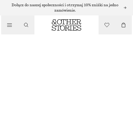
JEANSY Z WYSOKĄ TALIĄ
Dołącz do naszej społeczności i otrzymaj 10% zniżki na jedno
zamówienie.
/
JEANSY Z SZEROKIMI NOGAWKAMI
JEANSY
250 ZŁ
NAJNIŻSZA CENA W CIĄGU OSTATNICH 30 DNI PRZED OBNIŻKĄ:
250 ZŁ
/
CENA REGULARNA:
390 ZŁ
UBRANIA
OSTATNIA SZANSA
CZARNY
+
11
32
34
36
38
40
42
44