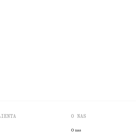
KIENKI
AKCESORIA
KURTKI I PŁASZCZE
LIENTA
O NAS
O nas