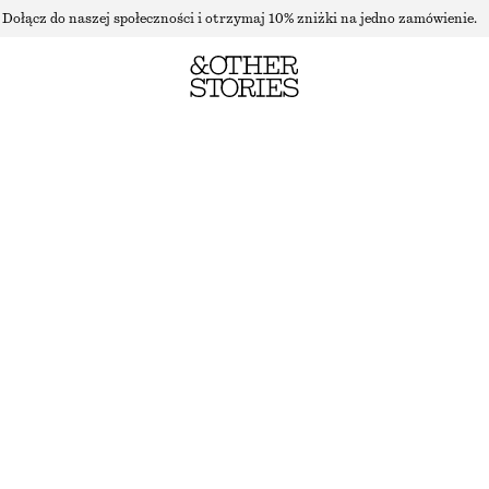
Dołącz do naszej społeczności i otrzymaj 10% zniżki na jedno zamówienie.
WEŁNIANE SPODNIE Z SZEROKIMI NOGAWKAMI
NAJNIŻSZA CENA W CIĄGU OSTATNICH 30 DNI PRZED OBNIŻKĄ:
240 ZŁ
CENA REGULARNA:
570 ZŁ
BRAK W MAGAZYNIE
CIEMNOSZARA PEPITKA
32
34
36
38
40
42
44