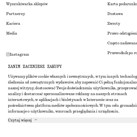
Wyszukiwarka sklepów
Karta podarunk
Partnerzy
Dostawa
Kariera
Zwroty
Media
Prawo odstąpien
Często zadawane
Przewodnik po r
Instagram
Zniżka studenck
Pinterest
ZANIM ZACZNIESZ ZAKUPY
Alternatywne ro
Facebook
Używamy plików cookie własnych i zewnętrznych, w tym innych technolog
śledzenia od zewnętrznych wydawców, aby zapewnić Ci pełną funkcjonalno
Regulamin
Youtube
naszej witryny, dostosować Twoje doświadczenia użytkownika, przeprowa
Warunki i posta
analizy i dostarczać spersonalizowane reklamy na naszych stronach
TikTok
internetowych, w aplikacjach i biuletynach w Internecie oraz za
Pliki cookie i ud
pośrednictwem platform mediów społecznościowych. W tym celu gromadz
informacje o użytkowniku, wzorcach przeglądania i urządzeniu.
Ustawienia dotyc
Czytaj więcej
Polityka prywat
Warunki korzyst