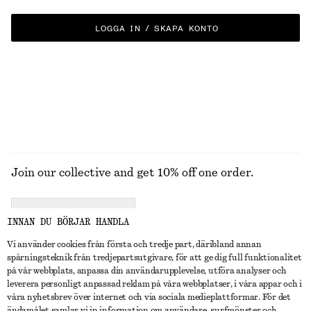
LOGGA IN / SKAPA KONTO
Join our collective and get 10% off one order.
CREATE ACCOUNT
INNAN DU BÖRJAR HANDLA
Vi använder cookies från första och tredje part, däribland annan
spårningsteknik från tredjepartsutgivare, för att ge dig full funktionalitet
KONTAKTA OSS
på vår webbplats, anpassa din användarupplevelse, utföra analyser och
leverera personligt anpassad reklam på våra webbplatser, i våra appar och i
Kontakta oss
Instagram
våra nyhetsbrev över internet och via sociala medieplattformar. För det
KUNDTJÄNST
ändamålet samlar vi in information om användare, surfmönster och