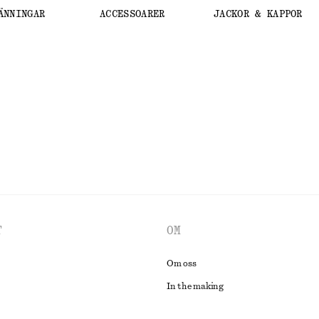
ÄNNINGAR
ACCESSOARER
JACKOR & KAPPOR
T
OM
Om oss
In the making