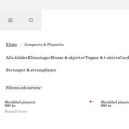
Kläder
/
Jumpsuits & Playsuits
Alla kläder
Klänningar
Blusar & skjortor
Toppar & t-shirts
Card
Strumpor & strumpbyxor
Filtrera och sortera
Skräddad playsuit
Skräddad playsu
990 kr
990 kr
Bomull-linne