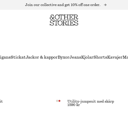
Join our collective and get 10% off one order.
igans
Stickat
Jackor & kappor
Byxor
Jeans
Kjolar
Shorts
Kavajer
Ma
it
Utility-jumpsuit med skärp
1590 kr