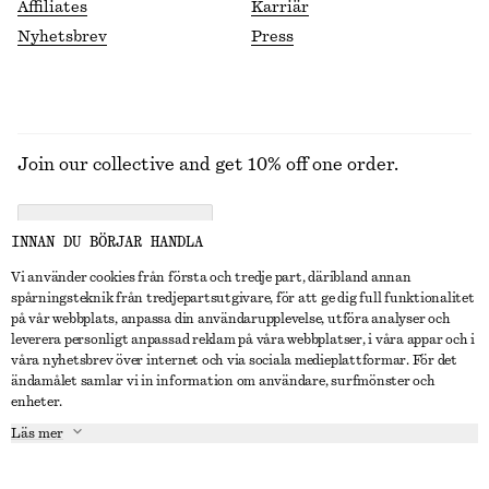
Affiliates
Karriär
Nyhetsbrev
Press
Join our collective and get 10% off one order.
CREATE ACCOUNT
INNAN DU BÖRJAR HANDLA
Vi använder cookies från första och tredje part, däribland annan
spårningsteknik från tredjepartsutgivare, för att ge dig full funktionalitet
KONTAKTA OSS
på vår webbplats, anpassa din användarupplevelse, utföra analyser och
leverera personligt anpassad reklam på våra webbplatser, i våra appar och i
Kontakta oss
Instagram
våra nyhetsbrev över internet och via sociala medieplattformar. För det
KUNDTJÄNST
ändamålet samlar vi in information om användare, surfmönster och
Hitta butik
Pinterest
enheter.
Betalning
OM
Affiliates
Facebook
Läs mer
Presentkort
Om oss
Karriär
Youtube
Leverans