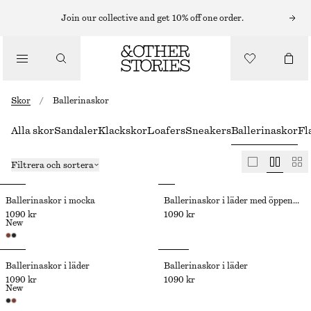
Join our collective and get 10% off one order.
Skor
/
Ballerinaskor
Alla skor
Sandaler
Klackskor
Loafers
Sneakers
Ballerinaskor
Fl
Filtrera och sortera
Ballerinaskor i mocka
Ballerinaskor i läder med öppen häl
1090 kr
1090 kr
New
Ballerinaskor i läder
Ballerinaskor i läder
1090 kr
1090 kr
New