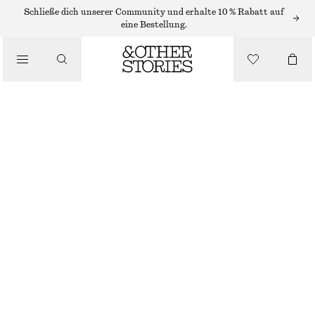
Schließe dich unserer Community und erhalte 10 % Rabatt auf
eine Bestellung.
/
OBERTEILE & T-SHIRTS
BEDRUCKTES OBERTEIL AUS SEIDE MIT KORDELZUG
€ 55
€ 99
LETZTE CHANCE
/
BEKLEIDUNG
GRÜN/ROSA/GEBLÜMT
XS
S
M
L