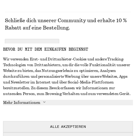
Schließe dich unserer Community und erhalte 10 %
Rabatt auf eine Bestellung.
CREATE ACCOUNT
BEVOR DU MIT DEM EINKAUFEN BEGINNST
Wir verwenden Erst- und Drittanbieter-Cookies und andere Tracking-
Technologien von Drittanbietern, um dir die volle Funktionalität unserer
IN KONTAKT TRETEN
Website zu bieten, das Nutzungserlebnis zu optimieren, Analysen
durchzuführen und personalisierte Werbung über unsere Websites, Apps
Kontakt
Instagram
und Newsletter im Internet und über Social-Media-Plattformen
KUNDENSERVICE
bereitzustellen. Zu diesem Zweck erfassen wir Informationen zur
Storefinder
Pinterest
nutzenden Person, zum Browsing-Verhalten und zum verwendeten Gerät.
Zahlung
INFO
Affiliates
Facebook
Mehr Informationen
Lieferung
Über uns
Karriere
YouTube
Rückgabe und Rückerstattung
In Vorbereitung
Presse
TikTok
Widerrufsrecht
ALLE AKZEPTIEREN
Häufig gestellte Fragen