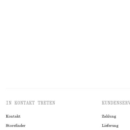
Slingback-Pumps aus Leder mit überkreuzten Riemen
Rippstrick-Tan
€ 49
€ 119
€ 35
€ 49
Letzte Chance
Letzte Chance
Mini-Wickelkleid mit Schal
Jersey-Oberteil
€ 45
€ 99
€ 29
€ 59
Letzte Chance
Letzte Chance
IN KONTAKT TRETEN
KUNDENSER
Kontakt
Zahlung
Storefinder
Lieferung