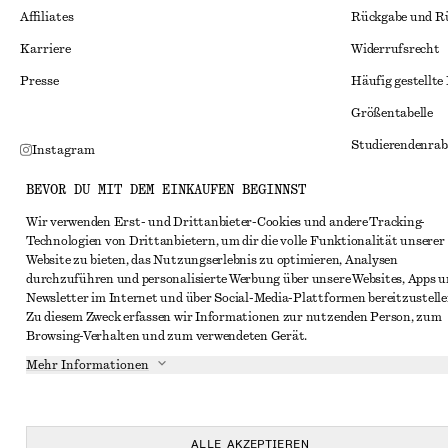
Affiliates
Rückgabe und R
Karriere
Widerrufsrecht
Presse
Häufig gestellte
Größentabelle
Studierendenrab
Instagram
Alternative Konf
Pinterest
BEVOR DU MIT DEM EINKAUFEN BEGINNST
Allgemeine Gesc
Facebook
Wir verwenden Erst- und Drittanbieter-Cookies und andere Tracking-
Technologien von Drittanbietern, um dir die volle Funktionalität unserer
Mitgliedschafts
YouTube
Website zu bieten, das Nutzungserlebnis zu optimieren, Analysen
Cookies und Dat
durchzuführen und personalisierte Werbung über unsere Websites, Apps 
TikTok
Newsletter im Internet und über Social-Media-Plattformen bereitzustelle
Cookies und Ein
Zu diesem Zweck erfassen wir Informationen zur nutzenden Person, zum
Browsing-Verhalten und zum verwendeten Gerät.
Datenschutzerk
Mehr Informationen
Nutzungsbeding
Impressum
Erklärung zur Ba
ALLE AKZEPTIEREN