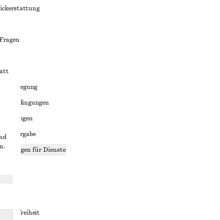
ückerstattung
 Fragen
att
liktbeilegung
häftsbedingungen
bedingungen
enweitergabe
und
n.
stellungen für Dienste
lärung
ungen
rrierefreiheit