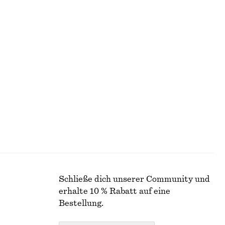
+
1
Elegante Leinenshorts
€ 69
+
12
le
T-Shirt aus Baumwolle mit Rundhalsausschnitt
€ 25
100% BIOBAUMWOLLE
Schließe dich unserer Community und
erhalte 10 % Rabatt auf eine
Bestellung.