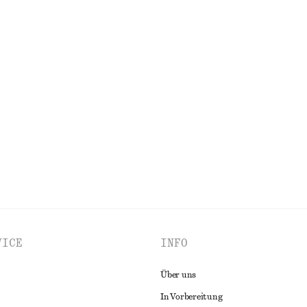
+
2
ktop
Bedruckte Ballonbluse
€ 29
€ 79
VORHERIGER PREISNACHLASS:
€ 35
Letzte Chance
 mit Drapierung
Strickjacke aus Seide und Baumwol
€ 45
€ 89
Letzte Chance
ALLE OBERTEILE & T-SHIRTS ENTDECKEN
VICE
INFO
Über uns
In Vorbereitung