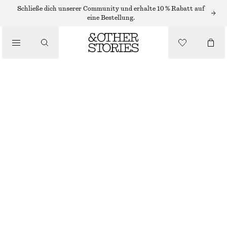
Schließe dich unserer Community und erhalte 10 % Rabatt auf
eine Bestellung.
/
OBERTEILE & T-SHIRTS
SCHMAL GESCHNITTENES, STRUKTURIERTES OBERTEIL
€ 27
€ 49
NICHT MEHR VORRÄTIG
/
BEKLEIDUNG
WEISS
XS
S
M
L