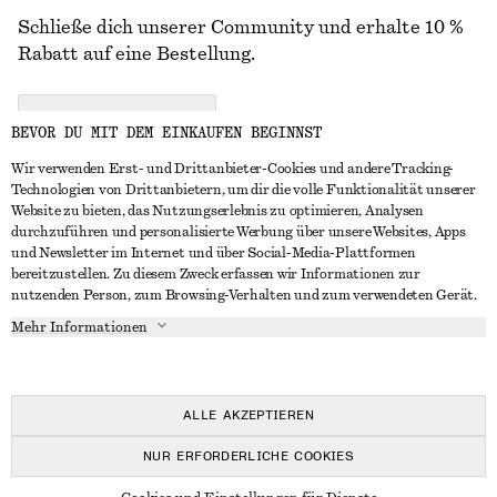
Schließe dich unserer Community und erhalte 10 %
Rabatt auf eine Bestellung.
CREATE ACCOUNT
BEVOR DU MIT DEM EINKAUFEN BEGINNST
Wir verwenden Erst- und Drittanbieter-Cookies und andere Tracking-
Technologien von Drittanbietern, um dir die volle Funktionalität unserer
IN KONTAKT TRETEN
Website zu bieten, das Nutzungserlebnis zu optimieren, Analysen
durchzuführen und personalisierte Werbung über unsere Websites, Apps
Kontakt
Instagram
und Newsletter im Internet und über Social-Media-Plattformen
KUNDENSERVICE
bereitzustellen. Zu diesem Zweck erfassen wir Informationen zur
Storefinder
Pinterest
nutzenden Person, zum Browsing-Verhalten und zum verwendeten Gerät.
Zahlung
INFO
Affiliates
Facebook
Mehr Informationen
Lieferung
Über uns
Karriere
YouTube
Rückgabe und Rückerstattung
In Vorbereitung
Presse
TikTok
Widerrufsrecht
ALLE AKZEPTIEREN
Häufig gestellte Fragen
NUR ERFORDERLICHE COOKIES
Größentabelle
© 2026 & OTHER STORIES