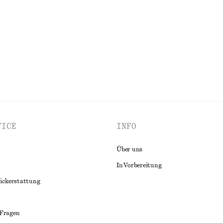
EN
100% BIOBAUMWOLLE
ALLE SCHMUCK ENTDECKEN
VICE
INFO
Über uns
In Vorbereitung
ückerstattung
 Fragen