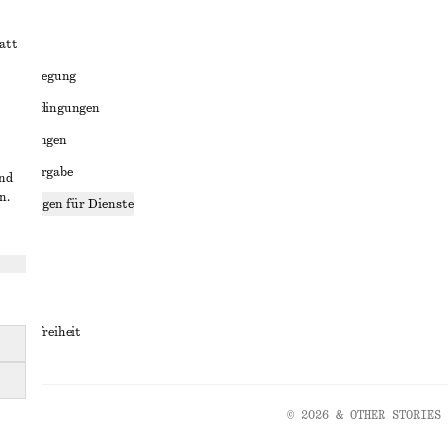
att
liktbeilegung
häftsbedingungen
bedingungen
enweitergabe
und
n.
stellungen für Dienste
lärung
ungen
rrierefreiheit
© 2026 & OTHER STORIES