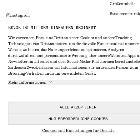
Größentabelle
Studierendenrab
Instagram
Alternative Konf
Pinterest
BEVOR DU MIT DEM EINKAUFEN BEGINNST
Allgemeine Gesc
Facebook
Wir verwenden Erst- und Drittanbieter-Cookies und andere Tracking-
Technologien von Drittanbietern, um dir die volle Funktionalität unserer
Mitgliedschafts
YouTube
Website zu bieten, das Nutzungserlebnis zu optimieren, Analysen
Cookies und Dat
durchzuführen und personalisierte Werbung über unsere Websites, Apps 
TikTok
Newsletter im Internet und über Social-Media-Plattformen bereitzustelle
Cookies und Ein
Zu diesem Zweck erfassen wir Informationen zur nutzenden Person, zum
Browsing-Verhalten und zum verwendeten Gerät.
Datenschutzerk
Mehr Informationen
Nutzungsbeding
Impressum
Erklärung zur Ba
ALLE AKZEPTIEREN
NUR ERFORDERLICHE COOKIES
Cookies und Einstellungen für Dienste