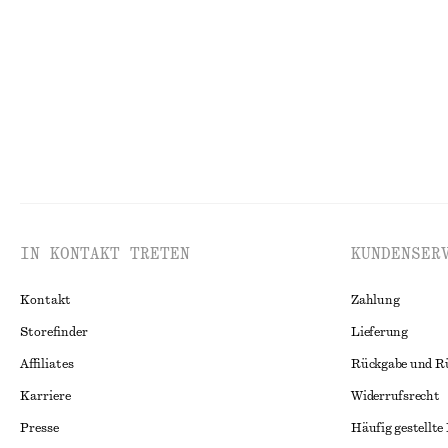
Neu
100% LEINEN
Neu
100% LEIN
IN KONTAKT TRETEN
KUNDENSER
Kontakt
Zahlung
Storefinder
Lieferung
Affiliates
Rückgabe und R
Karriere
Widerrufsrecht
Presse
Häufig gestellte