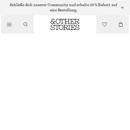
OHRRINGE
Schließe dich unserer Community und erhalte 10 % Rabatt auf
eine Bestellung.
/
SCHMUCK
LEBHAFTE CREOLEN MIT ANHÄNGER
/
ACCESSOIRES
€ 25
NICHT MEHR VORRÄTIG
MANDARINFARBEN
ONESIZE
GRÖSSE