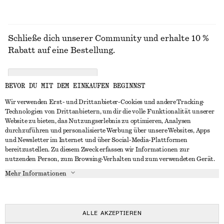
Schließe dich unserer Community und erhalte 10 %
Rabatt auf eine Bestellung.
CREATE ACCOUNT
BEVOR DU MIT DEM EINKAUFEN BEGINNST
Wir verwenden Erst- und Drittanbieter-Cookies und andere Tracking-
Technologien von Drittanbietern, um dir die volle Funktionalität unserer
IN KONTAKT TRETEN
Website zu bieten, das Nutzungserlebnis zu optimieren, Analysen
durchzuführen und personalisierte Werbung über unsere Websites, Apps
Kontakt
Instagram
und Newsletter im Internet und über Social-Media-Plattformen
KUNDENSERVICE
bereitzustellen. Zu diesem Zweck erfassen wir Informationen zur
Storefinder
Pinterest
nutzenden Person, zum Browsing-Verhalten und zum verwendeten Gerät.
Zahlung
INFO
Affiliates
Facebook
Mehr Informationen
Lieferung
Über uns
Karriere
YouTube
Rückgabe und Rückerstattung
In Vorbereitung
Presse
TikTok
Widerrufsrecht
ALLE AKZEPTIEREN