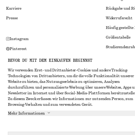
Karriere
Rückgabe und R
Presse
Widerrufsrecht
Häufig gestellte
Größentabelle
Instagram
Studierendenrab
Pinterest
Alternative Konf
Facebook
BEVOR DU MIT DEM EINKAUFEN BEGINNST
Allgemeine Gesc
YouTube
Wir verwenden Erst- und Drittanbieter-Cookies und andere Tracking-
Technologien von Drittanbietern, um dir die volle Funktionalität unserer
Mitgliedschafts
TikTok
Website zu bieten, das Nutzungserlebnis zu optimieren, Analysen
Cookies und Dat
durchzuführen und personalisierte Werbung über unsere Websites, Apps 
Newsletter im Internet und über Social-Media-Plattformen bereitzustelle
Cookies und Ein
Zu diesem Zweck erfassen wir Informationen zur nutzenden Person, zum
Browsing-Verhalten und zum verwendeten Gerät.
Datenschutzerk
Mehr Informationen
Nutzungsbeding
Impressum
Erklärung zur Ba