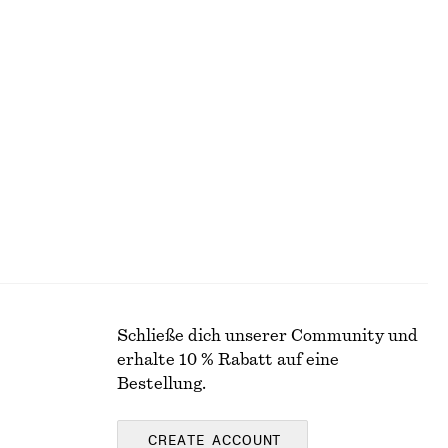
€ 119
€ 149
Letzte Chance
100% seide
Tanktop aus Seide
€ 69
€ 89
Letzte Chance
100% seide
Schließe dich unserer Community und
erhalte 10 % Rabatt auf eine
Bestellung.
CREATE ACCOUNT