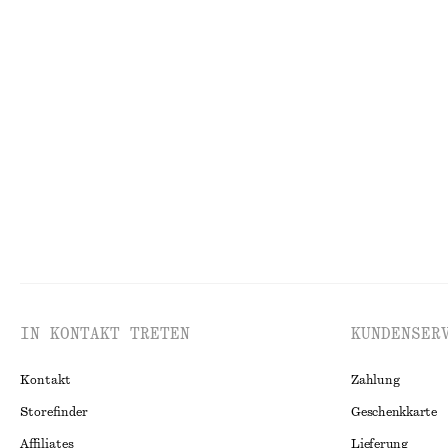
€ 59
€ 119
€ 79
Letzte Chance
Neu
100% leinen
Geraffte Bluse aus Baumwolle
Verkürzte Jeans
€ 27
€ 69
€ 55
€ 129
Letzte Chance
Letzte Chance
IN KONTAKT TRETEN
KUNDENSER
Kontakt
Zahlung
Storefinder
Geschenkkarte
Affiliates
Lieferung