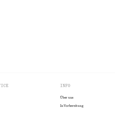
€ 39
€ 99
Letzte Chance
jacke
Midikleid aus Rippstrick
€ 39
€ 79
Letzte Chance
100% baumwolle
ALLE OBERTEILE & T-SHIRTS ENTDECKEN
VICE
INFO
Über uns
In Vorbereitung