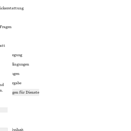
ückerstattung
 Fragen
att
liktbeilegung
häftsbedingungen
bedingungen
enweitergabe
und
n.
stellungen für Dienste
lärung
ungen
rrierefreiheit