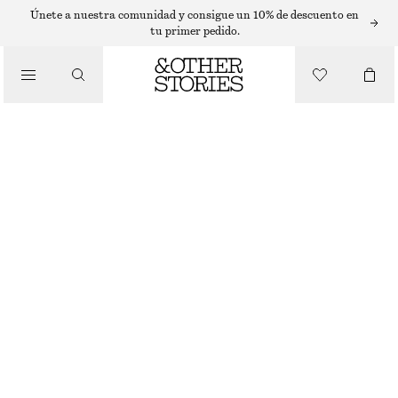
CÁRDIGANS
Únete a nuestra comunidad y consigue un 10% de descuento en
tu primer pedido.
/
PRENDAS DE PUNTO
CÁRDIGAN DE MEZCLA DE ALPACA
€ 89
/
ROPA
BEIGE CLARO
XS
S
M
L
Guía de tallas
TALLA