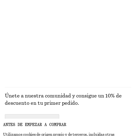
EXPLORA OTRAS COLECCIONES
PRENDAS DE
VESTIDOS
ACCESORIOS
CHAQUETAS Y
PUNTO
ABRIGOS
Únete a nuestra comunidad y consigue un 10% de
descuento en tu primer pedido.
CREATE ACCOUNT
ANTES DE EMPEZAR A COMPRAR
Utilizamos cookies de origen propio y de terceros, incluidas otras