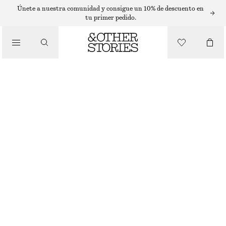
VESTIDOS MIDI
Únete a nuestra comunidad y consigue un 10% de descuento en
tu primer pedido.
/
VESTIDOS
ASYMMETRIC CUTOUT MIDI DRESS
€ 59
/
AGOTADO
ROPA
BLACK
XS
S
M
L