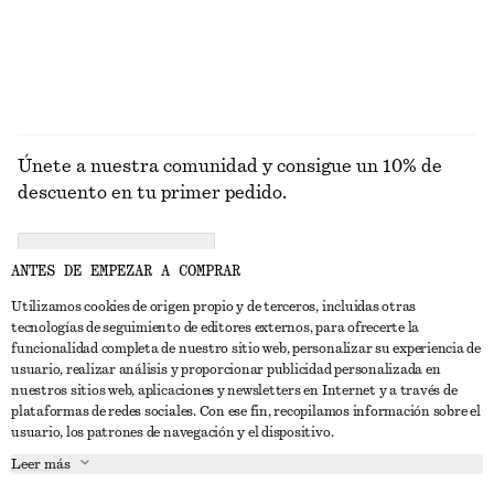
EXPLORAR VESTIDOS
Únete a nuestra comunidad y consigue un 10% de
descuento en tu primer pedido.
CREATE ACCOUNT
ANTES DE EMPEZAR A COMPRAR
Utilizamos cookies de origen propio y de terceros, incluidas otras
tecnologías de seguimiento de editores externos, para ofrecerte la
PONTE EN CONTACTO CON NOSOTROS
funcionalidad completa de nuestro sitio web, personalizar su experiencia de
usuario, realizar análisis y proporcionar publicidad personalizada en
Contacta con nosotros
Instagram
nuestros sitios web, aplicaciones y newsletters en Internet y a través de
ATENCIÓN AL CLIENTE
plataformas de redes sociales. Con ese fin, recopilamos información sobre el
Localizador de tiendas
Pinterest
usuario, los patrones de navegación y el dispositivo.
Pago
ACERCA DE
Filiales
Facebook
Leer más
Tarjeta regalo