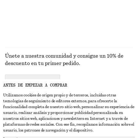
Alpaca-lana
EXPLORAR VESTIDOS
Únete a nuestra comunidad y consigue un 10% de
descuento en tu primer pedido.
CREATE ACCOUNT
ANTES DE EMPEZAR A COMPRAR
Utilizamos cookies de origen propio y de terceros, incluidas otras
tecnologías de seguimiento de editores externos, para ofrecerte la
PONTE EN CONTACTO CON NOSOTROS
funcionalidad completa de nuestro sitio web, personalizar su experiencia de
usuario, realizar análisis y proporcionar publicidad personalizada en
Contacta con nosotros
Instagram
nuestros sitios web, aplicaciones y newsletters en Internet y a través de
ATENCIÓN AL CLIENTE
plataformas de redes sociales. Con ese fin, recopilamos información sobre el
Localizador de tiendas
Pinterest
usuario, los patrones de navegación y el dispositivo.
Pago
ACERCA DE