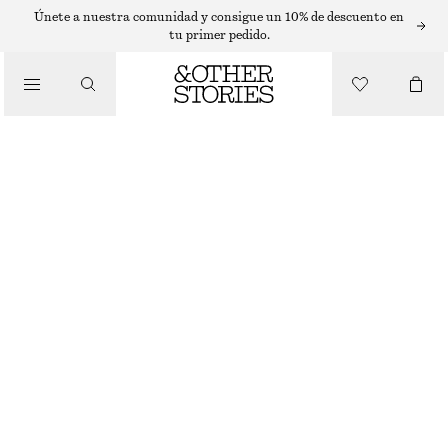
VESTIDOS MIDI
Únete a nuestra comunidad y consigue un 10% de descuento en
tu primer pedido.
/
VESTIDOS
VESTIDO MIDI DE LINO CON TIRANTE RETORCIDO
€ 99
/
NUEVO
ROPA
MARRÓN OSCURO
32
34
36
38
40
42
44