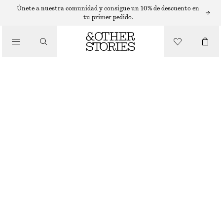
GAFAS DE SOL
Únete a nuestra comunidad y consigue un 10% de descuento en
tu primer pedido.
/
ACCESORIOS
GAFAS DE SOL CON MONTURA DE AVIADOR
€ 22
€ 29
AGOTADO
CAREY/ALBARICOQUE
+
7
ONESIZE
TALLA