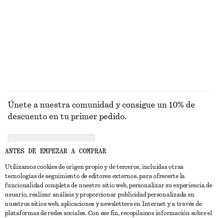
Chaqueta corta de sarga
Chaqueta recortada de lana y algodón
€ 119
€ 149
Lana-algodón
EXPLORAR GAFAS DE SOL
Únete a nuestra comunidad y consigue un 10% de
descuento en tu primer pedido.
CREATE ACCOUNT
ANTES DE EMPEZAR A COMPRAR
Utilizamos cookies de origen propio y de terceros, incluidas otras
tecnologías de seguimiento de editores externos, para ofrecerte la
PONTE EN CONTACTO CON NOSOTROS
funcionalidad completa de nuestro sitio web, personalizar su experiencia de
usuario, realizar análisis y proporcionar publicidad personalizada en
Contacta con nosotros
Instagram
nuestros sitios web, aplicaciones y newsletters en Internet y a través de
ATENCIÓN AL CLIENTE
plataformas de redes sociales. Con ese fin, recopilamos información sobre el