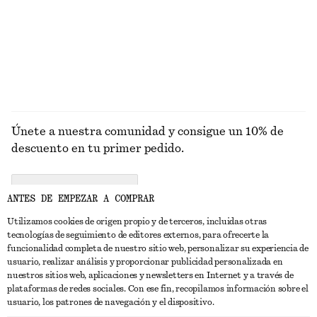
Únete a nuestra comunidad y consigue un 10% de
descuento en tu primer pedido.
CREATE ACCOUNT
ANTES DE EMPEZAR A COMPRAR
Utilizamos cookies de origen propio y de terceros, incluidas otras
tecnologías de seguimiento de editores externos, para ofrecerte la
PONTE EN CONTACTO CON NOSOTROS
funcionalidad completa de nuestro sitio web, personalizar su experiencia de
usuario, realizar análisis y proporcionar publicidad personalizada en
Contacta con nosotros
Instagram
nuestros sitios web, aplicaciones y newsletters en Internet y a través de
ATENCIÓN AL CLIENTE
plataformas de redes sociales. Con ese fin, recopilamos información sobre el
Localizador de tiendas
Pinterest
usuario, los patrones de navegación y el dispositivo.
Pago