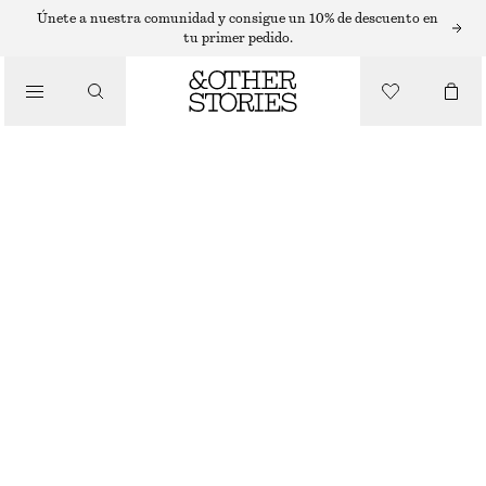
Únete a nuestra comunidad y consigue un 10% de descuento en
TOPS Y CAMISETAS
tu primer pedido.
CAMISETA DE TIRANTES EN PUNTO DE CANALÉ
/
€ 49
ROPA
ROJO
+
6
XS
S
M
L
Guía de tallas
TALLA
ELIGE TALLA