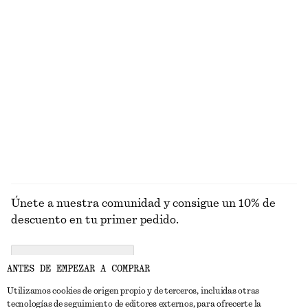
Camiseta de tirantes de canalé
Sandalias de tiras con tacón ancho
€ 22
€ 99
+
1
+
3
Traje de baño texturizado
Minivestido con cordón de ajuste
€ 59
€ 69
EXPLORAR MONOS
Únete a nuestra comunidad y consigue un 10% de
descuento en tu primer pedido.
CREATE ACCOUNT
ANTES DE EMPEZAR A COMPRAR
Utilizamos cookies de origen propio y de terceros, incluidas otras
tecnologías de seguimiento de editores externos, para ofrecerte la