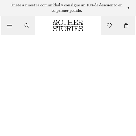
Únete a nuestra comunidad y consigue un 10% de descuento en
tu primer pedido.
MONOS
/
ROPA
MONO DE ESTILO FUNCIONAL CON CINTURÓN
€ 149
MARRÓN OSCURO
32
34
36
38
40
42
44
Guía de tallas
TALLA