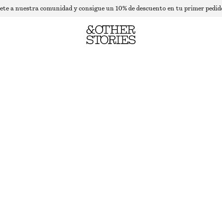
ete a nuestra comunidad y consigue un 10% de descuento en tu primer pedid
CAMISETA CUADRADA DE PIEL
AGOTADO
NEGRO
XS
S
M
L
Guía de tallas
TALLA