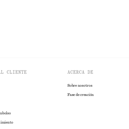
EXPLORAR TOPS Y CAMISETAS
AL CLIENTE
ACERCA DE
Sobre nosotros
Fase de creación
embolso
timiento