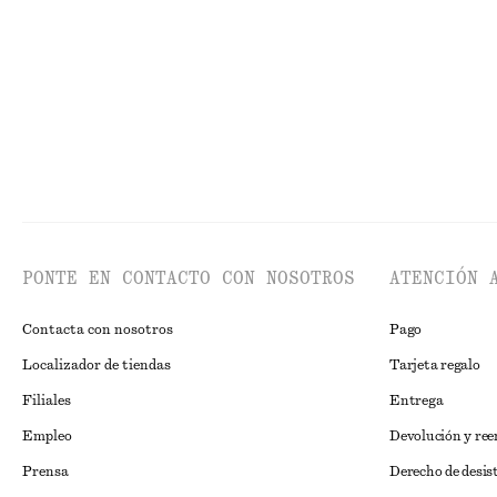
Última oportunidad
Seda-algodón
Nuevo
100% lino
PONTE EN CONTACTO CON NOSOTROS
ATENCIÓN 
Contacta con nosotros
Pago
Localizador de tiendas
Tarjeta regalo
Filiales
Entrega
Empleo
Devolución y re
Prensa
Derecho de desis