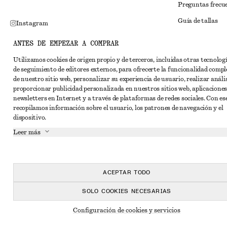
Preguntas frecu
Guía de tallas
Instagram
Descuento para 
Pinterest
ANTES DE EMPEZAR A COMPRAR
Solución alternat
Facebook
Utilizamos cookies de origen propio y de terceros, incluidas otras tecnolog
de seguimiento de editores externos, para ofrecerte la funcionalidad compl
Términos y condi
YouTube
de nuestro sitio web, personalizar su experiencia de usuario, realizar anális
Términos y cond
proporcionar publicidad personalizada en nuestros sitios web, aplicaciones
TikTok
newsletters en Internet y a través de plataformas de redes sociales. Con ese
Cookies y compar
recopilamos información sobre el usuario, los patrones de navegación y el
dispositivo.
Configuración de
Leer más
Aviso de privaci
Condiciones de s
Declaración de ac
ACEPTAR TODO
SOLO COOKIES NECESARIAS
Configuración de cookies y servicios