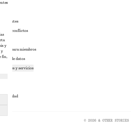
entes
estudiantes
iva de conflictos
ías
eta
ciones
is y
iciones para miembros
 y
 fin,
tición de datos
 cookies y servicios
dad
ervicio
cesibilidad
© 2026 & OTHER STORIES