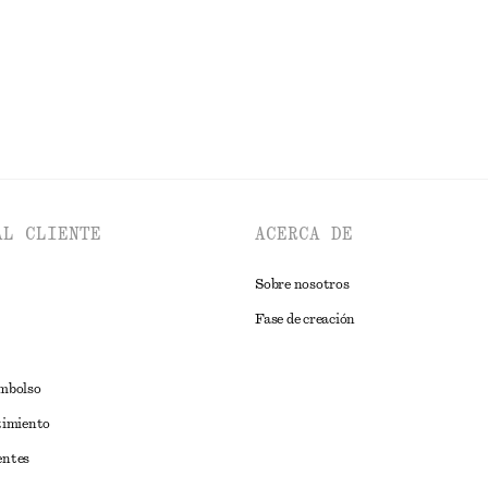
EXPLORAR TOPS Y CAMISETAS
AL CLIENTE
ACERCA DE
Sobre nosotros
Fase de creación
embolso
timiento
entes