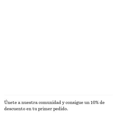
€ 49
€ 59
+
4
Top de manga corta en cachemira
Top de punto sin mangas con escote en pico
€ 99
€ 49
Nuevo
100% cachemira
Pantalones recortados con perneras de barril
Suéter de punto
€ 89
€ 49
Nuevo
+
3
EXPLORAR TOPS Y CAMISETAS
Únete a nuestra comunidad y consigue un 10% de
descuento en tu primer pedido.