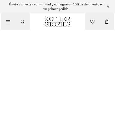
T-SHIRTS
Únete a nuestra comunidad y consigue un 10% de descuento en
tu primer pedido.
/
TOPS Y CAMISETAS
CAMISETA DE ALGODÓN CON CUELLO REDONDO
€ 25
/
GRIS JASPEADO
+
14
ROPA
XS
S
M
L
Guía de tallas
TALLA
ELIGE TALLA