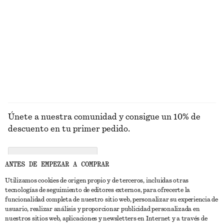
Vestido midi asimétrico con fruncido
Camiseta recortada
€ 39
€ 79
€ 12
€ 25
Última oportunidad
Última oportunidad
100% algodón orgánico
EXPLORAR TOPS Y CAMISETAS
Únete a nuestra comunidad y consigue un 10% de
descuento en tu primer pedido.
CREATE ACCOUNT
ANTES DE EMPEZAR A COMPRAR
Utilizamos cookies de origen propio y de terceros, incluidas otras
tecnologías de seguimiento de editores externos, para ofrecerte la
PONTE EN CONTACTO CON NOSOTROS
funcionalidad completa de nuestro sitio web, personalizar su experiencia de
usuario, realizar análisis y proporcionar publicidad personalizada en
Contacta con nosotros
Instagram
nuestros sitios web, aplicaciones y newsletters en Internet y a través de