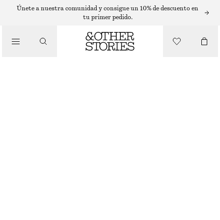
T-SHIRTS
Únete a nuestra comunidad y consigue un 10% de descuento en
tu primer pedido.
/
TOPS Y CAMISETAS
CAMISETA DE ALGODÓN DE SILUETA CUADRADA
€ 15
€ 25
AGOTADO
/
ROPA
AZUL CLARO
+
14
XS
S
M
L
Guía de tallas
TALLA