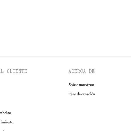
Nuevo
EXPLORAR BOLSOS TOTE
AL CLIENTE
ACERCA DE
Sobre nosotros
Fase de creación
embolso
timiento