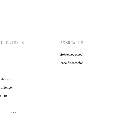
AL CLIENTE
ACERCA DE
Sobre nosotros
Fase de creación
embolso
timiento
entes
estudiantes