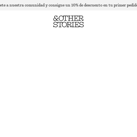
ete a nuestra comunidad y consigue un 10% de descuento en tu primer pedid
CHALECO CON ESTAMPADO DE LEOPARDO MEZCLA DE MOHAIR
ESTAMPADO DE LEOPARDO MARRÓN
XS
S
M
L
Guía de tallas
TALLA