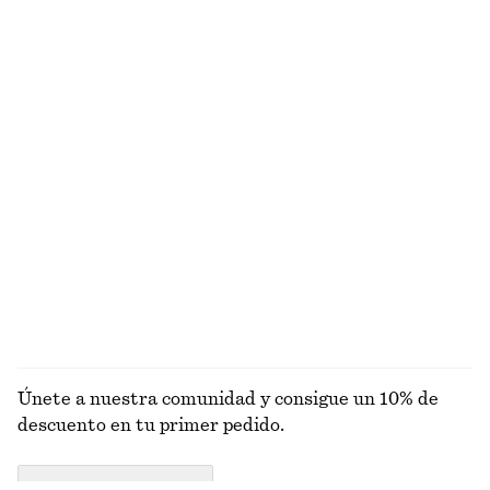
Vestido midi acampanado de lino
Chaqueta corta con cremallera frontal
€ 99
€ 129
Nuevo
100% lino
Gabardina de doble botonadura y corte holgado
Chaqueta funcional corte holgado cordón de ajuste
€ 179
€ 149
Alpaca-lana
Alpaca-lana
EXPLORAR CARTERAS
Únete a nuestra comunidad y consigue un 10% de
descuento en tu primer pedido.
CREATE ACCOUNT