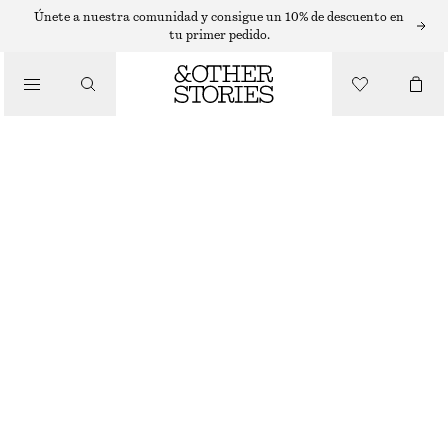
Únete a nuestra comunidad y consigue un 10% de descuento en
tu primer pedido.
CARTERAS
/
TARJETERO CLÁSICO DE PIEL
BOLSOS
€ 29
AGOTADO
CAOBA
+
6
ONESIZE
TALLA