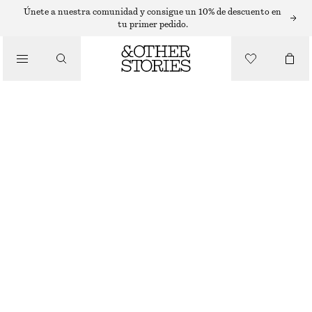
Únete a nuestra comunidad y consigue un 10% de descuento en
tu primer pedido.
CARTERAS
/
TARJETERO PEQUEÑO
BOLSOS
€ 39
CREMA
+
7
ONESIZE
TALLA
ELIGE TALLA