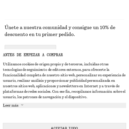
Únete a nuestra comunidad y consigue un 10% de
descuento en tu primer pedido.
CREATE ACCOUNT
ANTES DE EMPEZAR A COMPRAR
Utilizamos cookies de origen propio y de terceros, incluidas otras
tecnologías de seguimiento de editores externos, para ofrecerte la
PONTE EN CONTACTO CON NOSOTROS
funcionalidad completa de nuestro sitio web, personalizar su experiencia de
usuario, realizar análisis y proporcionar publicidad personalizada en
Contacta con nosotros
Instagram
nuestros sitios web, aplicaciones y newsletters en Internet y a través de
ATENCIÓN AL CLIENTE
plataformas de redes sociales. Con ese fin, recopilamos información sobre el
Localizador de tiendas
Pinterest
usuario, los patrones de navegación y el dispositivo.
Pago
ACERCA DE
Filiales
Facebook
Leer más
Tarjeta regalo
Sobre nosotros
Empleo
YouTube
Entrega
Fase de creación
Prensa
TikTok
Devolución y reembolso
ACEPTAR TODO