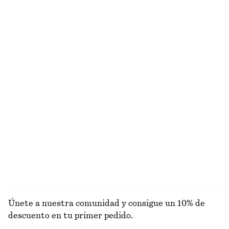
€ 89
€ 69
Seda-algodón
Blusa de jacquard de silueta relajada
Camisa de seda de silueta relajada
€ 89
€ 129
Nuevo
100% seda
Camisa de popelina de algodón con cordón de ajuste
Camiseta de algodón de silueta cuadrada
€ 79
€ 25
Alpaca-lana
100% algodón orgánico
+
5
EXPLORAR FALDAS
Únete a nuestra comunidad y consigue un 10% de
descuento en tu primer pedido.