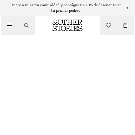
MINIFALDAS
Únete a nuestra comunidad y consigue un 10% de descuento en
tu primer pedido.
/
FALDAS
MINIFALDA DE ALGODÓN CON CORTE CIRCULAR
€ 69
/
ROPA
NEGRO
32
34
36
38
40
42
44
Guía de tallas
TALLA