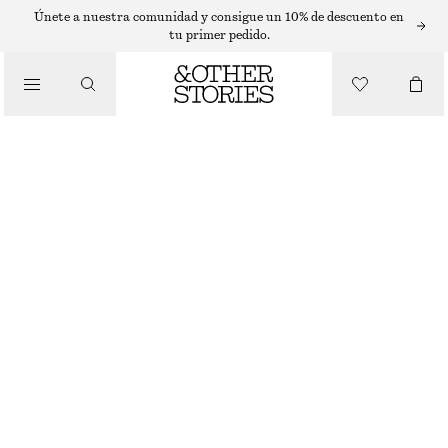
T-SHIRTS
Únete a nuestra comunidad y consigue un 10% de descuento en
tu primer pedido.
/
TOPS Y CAMISETAS
POLO DE PUNTO CALADO
€ 27
€ 69
ÚLTIMA OPORTUNIDAD
/
ROPA
AMARILLO
XS
S
M
L