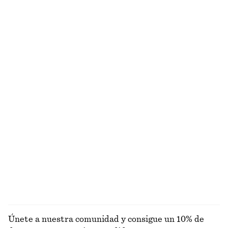
Minifalda cortada al bies
Cárdigan de algodón en punto de canalé
€ 39
€ 59
€ 35
€ 89
Última oportunidad
Última oportunidad
Camiseta de punto fino
Camisa de corte holgado y cuello cubano
€ 29
€ 49
€ 39
€ 69
Última oportunidad
Última oportunidad
Camiseta de tirantes con cuello de canalé
Top de manga larga con cuello redondo
€ 29
€ 79
€ 15
€ 35
Última oportunidad
Última oportunidad
EXPLORAR TOPS Y CAMISETAS
Únete a nuestra comunidad y consigue un 10% de