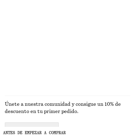
€ 39
€ 49
+
2
Suéter de punto
Pantalones cortos tipo sastre de lino
€ 49
€ 69
Nuevo
+
2
+
1
Sandalias de tiras con tacón ancho
Cárdigan de punto en mezcla de lana de alpaca
€ 99
€ 89
+
4
EXPLORAR TOPS Y CAMISETAS
Únete a nuestra comunidad y consigue un 10% de
descuento en tu primer pedido.
CREATE ACCOUNT
ANTES DE EMPEZAR A COMPRAR