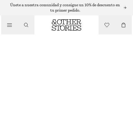
T-SHIRTS
Únete a nuestra comunidad y consigue un 10% de descuento en
tu primer pedido.
/
TOPS Y CAMISETAS
CAMISETA DE ALGODÓN CON CUELLO REDONDO
€ 25
AGOTADO
/
ROPA
ROJO
+
14
XS
S
M
L
Guía de tallas
TALLA