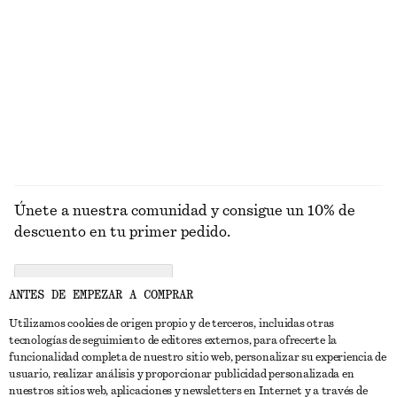
Gafas de sol redondas con montura de alambre
Camisa de algodón con cintura anudada
€ 45
€ 79
Nuevo
Alpaca-lana
EXPLORAR SOMBREROS, GORRAS Y GORROS
Únete a nuestra comunidad y consigue un 10% de
descuento en tu primer pedido.
CREATE ACCOUNT
ANTES DE EMPEZAR A COMPRAR
Utilizamos cookies de origen propio y de terceros, incluidas otras
tecnologías de seguimiento de editores externos, para ofrecerte la
PONTE EN CONTACTO CON NOSOTROS
funcionalidad completa de nuestro sitio web, personalizar su experiencia de
usuario, realizar análisis y proporcionar publicidad personalizada en
Contacta con nosotros
Instagram
nuestros sitios web, aplicaciones y newsletters en Internet y a través de