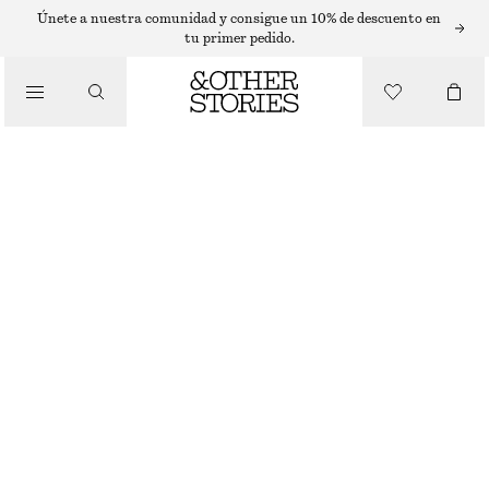
SOMBREROS, GORRAS Y GORROS
Únete a nuestra comunidad y consigue un 10% de descuento en
tu primer pedido.
GORRO DE PESCADOR DE GANCHILLO
€ 39
/
ACCESORIOS
NEGRO/ARENA
XS/S
M/L
Guía de tallas
TALLA