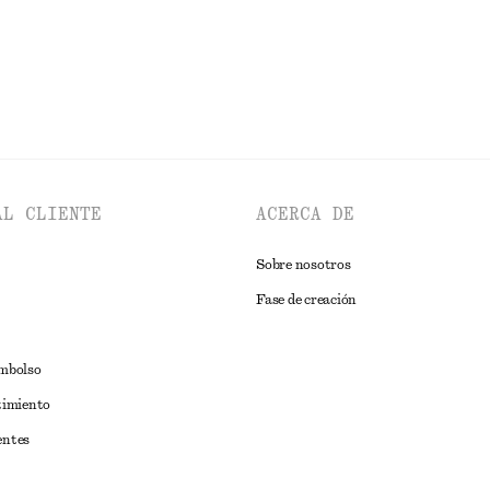
AL CLIENTE
ACERCA DE
Sobre nosotros
Fase de creación
embolso
timiento
entes