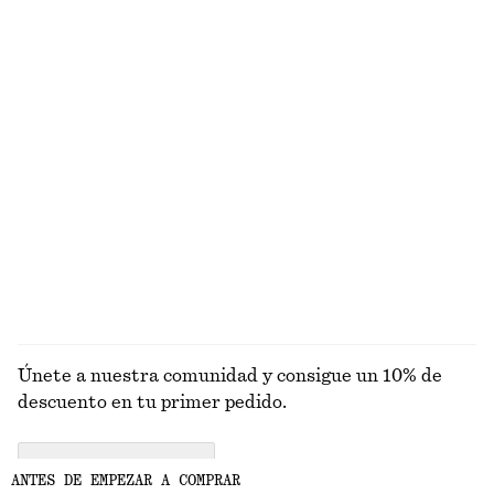
Camiseta ajustada con espalda descubierta
Camiseta de punto en algodón
€ 35
€ 59
Alpaca-lana
Camisa de corte holgado
Camiseta de tirantes de canalé en algodón
€ 79
€ 22
Alpaca-lana
+
1
EXPLORAR TOPS Y CAMISETAS
Únete a nuestra comunidad y consigue un 10% de
descuento en tu primer pedido.
CREATE ACCOUNT
ANTES DE EMPEZAR A COMPRAR