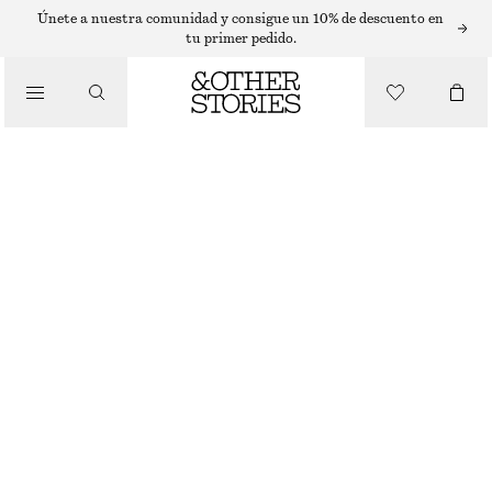
SLEEVELESS TOPS
Únete a nuestra comunidad y consigue un 10% de descuento en
tu primer pedido.
/
TOPS Y CAMISETAS
TOP DE ALGODÓN CON ESPALDA DEPORTIVA
€ 39
/
ROPA
AMARILLO CLARO
XS
S
M
L
Guía de tallas
TALLA