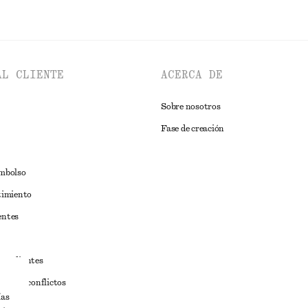
AL CLIENTE
ACERCA DE
Sobre nosotros
Fase de creación
embolso
timiento
entes
estudiantes
iva de conflictos
ías
ciones