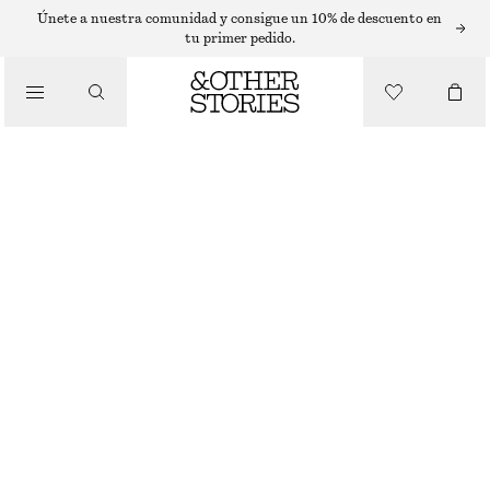
Únete a nuestra comunidad y consigue un 10% de descuento en
tu primer pedido.
SANDALIAS
/
ZAPATOS DE PIEL CON TACÓN "KITTEN HEEL"
ZAPATOS
€ 79
€ 119
ÚLTIMA OPORTUNIDAD
COÑAC
35
36
37
38
39
40
41
42