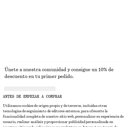
PRENDAS DE
VESTIDOS
ACCESORIOS
CHAQUETAS Y
PUNTO
ABRIGOS
Únete a nuestra comunidad y consigue un 10% de
descuento en tu primer pedido.
CREATE ACCOUNT
ANTES DE EMPEZAR A COMPRAR
Utilizamos cookies de origen propio y de terceros, incluidas otras
tecnologías de seguimiento de editores externos, para ofrecerte la
PONTE EN CONTACTO CON NOSOTROS
funcionalidad completa de nuestro sitio web, personalizar su experiencia de
usuario, realizar análisis y proporcionar publicidad personalizada en