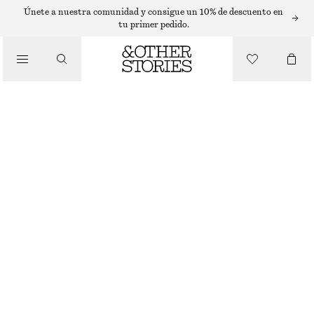
Únete a nuestra comunidad y consigue un 10% de descuento en
BOLSOS TOTE
tu primer pedido.
/
BOLSO TIPO TOTE DE PIEL CON ESTAMPADO DE VACA
BOLSOS
€ 159
AGOTADO
ESTAMPADO DE VACA
ONESIZE
TALLA