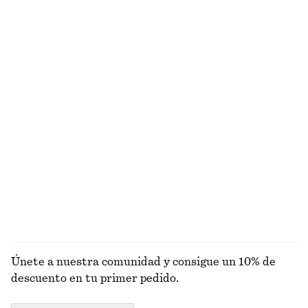
Alpaca-lana
Alpaca-lana
+
9
Cárdigan de punto de corte cónico
Cartera pequeña
€ 89
€ 29
Lana-algodón
Camiseta de tirantes de canalé en algodón
Minivestido de lino
€ 22
€ 79
Nuevo
+
1
100% lino
EXPLORAR BOLSOS TOTE
Únete a nuestra comunidad y consigue un 10% de
descuento en tu primer pedido.