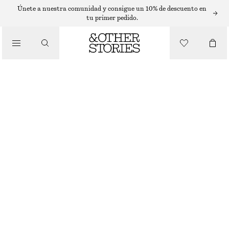
PENDIENTES
Únete a nuestra comunidad y consigue un 10% de descuento en
tu primer pedido.
/
JOYERÍA
PENDIENTES EN FORMA DE CONCHA CURVADA
/
€ 29
ACCESORIOS
AGOTADO
ORO
ONESIZE
TALLA