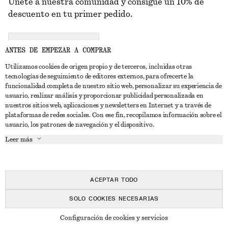
Únete a nuestra comunidad y consigue un 10% de
descuento en tu primer pedido.
CREATE ACCOUNT
ANTES DE EMPEZAR A COMPRAR
Utilizamos cookies de origen propio y de terceros, incluidas otras
tecnologías de seguimiento de editores externos, para ofrecerte la
PONTE EN CONTACTO CON NOSOTROS
funcionalidad completa de nuestro sitio web, personalizar su experiencia de
usuario, realizar análisis y proporcionar publicidad personalizada en
Contacta con nosotros
Instagram
nuestros sitios web, aplicaciones y newsletters en Internet y a través de
ATENCIÓN AL CLIENTE
plataformas de redes sociales. Con ese fin, recopilamos información sobre el
Localizador de tiendas
Pinterest
usuario, los patrones de navegación y el dispositivo.
Pago
ACERCA DE
Filiales
Facebook
Leer más
Tarjeta regalo
Sobre nosotros
Empleo
YouTube
Entrega
Fase de creación
Prensa
TikTok
Devolución y reembolso
ACEPTAR TODO
Derecho de desistimiento
SOLO COOKIES NECESARIAS
Preguntas frecuentes
© 2026 & OTHER STORIES
Configuración de cookies y servicios
Guía de tallas