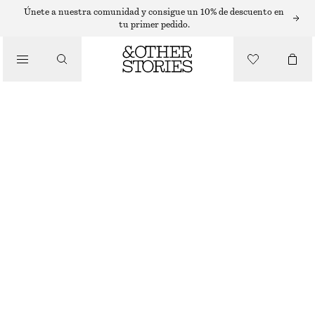
EYES & BROWS
Únete a nuestra comunidad y consigue un 10% de descuento en
tu primer pedido.
/
MAQUILLAJE
MODERN MINIMALIST PALETA DE COLORES PARA OJOS
€ 29
/
20 ML | € 1 450 / 1 L
BELLEZA
AGOTADO
MODERN MINIMALIST
ELIGE TALLA