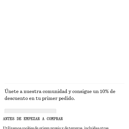
DISCOVER MORE
ALL MAKEUP
TOOLS
LIPS
NAILS
Únete a nuestra comunidad y consigue un 10% de
descuento en tu primer pedido.
CREATE ACCOUNT
ANTES DE EMPEZAR A COMPRAR
Utilizamos cookies de origen propio y de terceros, incluidas otras