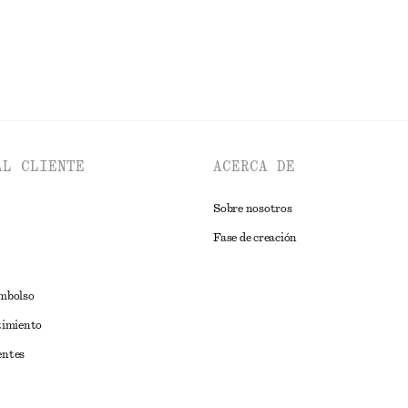
AL CLIENTE
ACERCA DE
Sobre nosotros
Fase de creación
embolso
timiento
entes