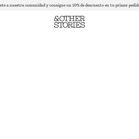
ete a nuestra comunidad y consigue un 10% de descuento en tu primer pedid
TOP AJUSTADO CON CUELLO
AGOTADO
DARK BLUE
XS
S
M
L
Guía de tallas
TALLA