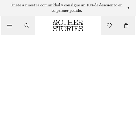
MINIVESTIDOS
Únete a nuestra comunidad y consigue un 10% de descuento en
tu primer pedido.
/
VESTIDOS
MINIVESTIDO CON CORDÓN DE AJUSTE
€ 69
/
ROPA
AMARILLO/FLORES
32
34
36
38
40
42
44
Guía de tallas
TALLA