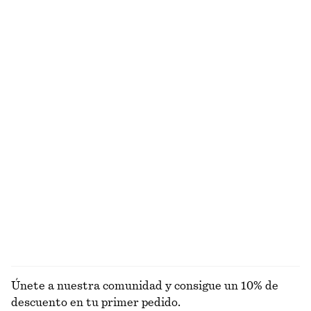
Top sin mangas
Bolso de hombro de piel
€ 35
€ 119
Nuevo
Minivestido de jacquard tipo delantal
Camiseta de tirantes con cuello redondo
€ 89
€ 22
+
1
Top fruncido con cuello tipo chal
Vestido midi con cordones de ajuste
€ 59
€ 89
EXPLORAR VESTIDOS
Únete a nuestra comunidad y consigue un 10% de
descuento en tu primer pedido.