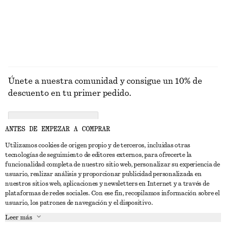
EXPLORAR VESTIDOS
Únete a nuestra comunidad y consigue un 10% de
descuento en tu primer pedido.
CREATE ACCOUNT
ANTES DE EMPEZAR A COMPRAR
Utilizamos cookies de origen propio y de terceros, incluidas otras
tecnologías de seguimiento de editores externos, para ofrecerte la
PONTE EN CONTACTO CON NOSOTROS
funcionalidad completa de nuestro sitio web, personalizar su experiencia de
usuario, realizar análisis y proporcionar publicidad personalizada en
Contacta con nosotros
Instagram
nuestros sitios web, aplicaciones y newsletters en Internet y a través de
ATENCIÓN AL CLIENTE
plataformas de redes sociales. Con ese fin, recopilamos información sobre el
Localizador de tiendas
Pinterest
usuario, los patrones de navegación y el dispositivo.
Pago
ACERCA DE
Filiales
Facebook
Leer más
Tarjeta regalo