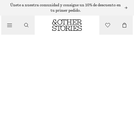
VESTIDOS MIDI
Únete a nuestra comunidad y consigue un 10% de descuento en
tu primer pedido.
/
VESTIDOS
VESTIDO MIDI DE TIRANTES
€ 49
€ 99
/
ÚLTIMA OPORTUNIDAD
ROPA
NEGRO
32
34
36
38
40
42
44